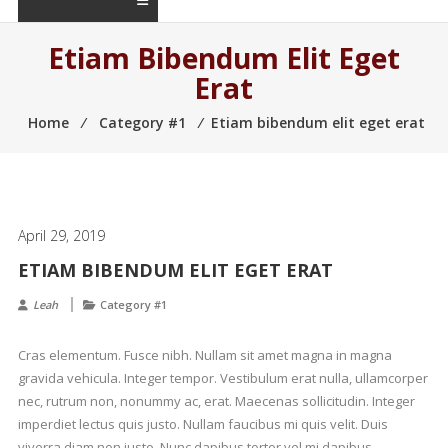
Etiam Bibendum Elit Eget
Erat
Home
⁄
Category #1
⁄
Etiam bibendum elit eget erat
April 29, 2019
ETIAM BIBENDUM ELIT EGET ERAT
Leah
Category #1
Cras elementum. Fusce nibh. Nullam sit amet magna in magna
gravida vehicula. Integer tempor. Vestibulum erat nulla, ullamcorper
nec, rutrum non, nonummy ac, erat. Maecenas sollicitudin. Integer
imperdiet lectus quis justo. Nullam faucibus mi quis velit. Duis
viverra diam non justo. Nunc dapibus tortor vel mi dapibus