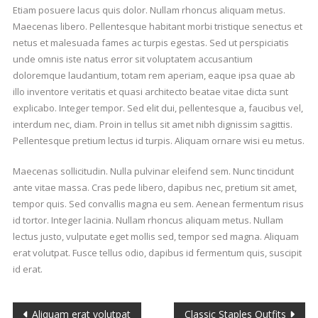
Etiam posuere lacus quis dolor. Nullam rhoncus aliquam metus.
Maecenas libero. Pellentesque habitant morbi tristique senectus et
netus et malesuada fames ac turpis egestas. Sed ut perspiciatis
unde omnis iste natus error sit voluptatem accusantium
doloremque laudantium, totam rem aperiam, eaque ipsa quae ab
illo inventore veritatis et quasi architecto beatae vitae dicta sunt
explicabo. Integer tempor. Sed elit dui, pellentesque a, faucibus vel,
interdum nec, diam. Proin in tellus sit amet nibh dignissim sagittis.
Pellentesque pretium lectus id turpis. Aliquam ornare wisi eu metus.
Maecenas sollicitudin. Nulla pulvinar eleifend sem. Nunc tincidunt
ante vitae massa. Cras pede libero, dapibus nec, pretium sit amet,
tempor quis. Sed convallis magna eu sem. Aenean fermentum risus
id tortor. Integer lacinia. Nullam rhoncus aliquam metus. Nullam
lectus justo, vulputate eget mollis sed, tempor sed magna. Aliquam
erat volutpat. Fusce tellus odio, dapibus id fermentum quis, suscipit
id erat.
Aliquam erat volutpat
Classic Staples Outfits