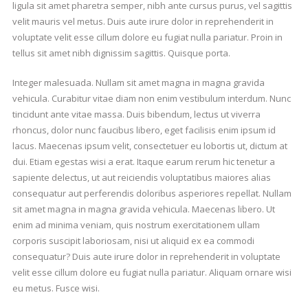
ligula sit amet pharetra semper, nibh ante cursus purus, vel sagittis
velit mauris vel metus. Duis aute irure dolor in reprehenderit in
voluptate velit esse cillum dolore eu fugiat nulla pariatur. Proin in
tellus sit amet nibh dignissim sagittis. Quisque porta.
Integer malesuada. Nullam sit amet magna in magna gravida
vehicula. Curabitur vitae diam non enim vestibulum interdum. Nunc
tincidunt ante vitae massa. Duis bibendum, lectus ut viverra
rhoncus, dolor nunc faucibus libero, eget facilisis enim ipsum id
lacus. Maecenas ipsum velit, consectetuer eu lobortis ut, dictum at
dui. Etiam egestas wisi a erat. Itaque earum rerum hic tenetur a
sapiente delectus, ut aut reiciendis voluptatibus maiores alias
consequatur aut perferendis doloribus asperiores repellat. Nullam
sit amet magna in magna gravida vehicula. Maecenas libero. Ut
enim ad minima veniam, quis nostrum exercitationem ullam
corporis suscipit laboriosam, nisi ut aliquid ex ea commodi
consequatur? Duis aute irure dolor in reprehenderit in voluptate
velit esse cillum dolore eu fugiat nulla pariatur. Aliquam ornare wisi
eu metus. Fusce wisi.