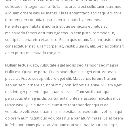
sollicitudin. Integer lacinia. Nullam at arcu a est sollicitudin euismod.
Aliquam ornare wisi eu metus. Class aptent taciti sociosqu ad litora
torquent per conubia nostra, per inceptos hymenaeos.
Pellentesque habitant morbi tristique senectus et netus et
malesuada fames ac turpis egestas. In sem justo, commodo ut,
suscipit at, pharetra vitae, orci. Etiam quis quam. Nullam justo enim,
consectetuer nec, ullamcorper ac, vestibulum in, elit. Sed ac dolor sit
amet purus malesuada congue.
Nullam lectus justo, vulputate eget mollis sed, tempor sed magna.
Nulla est. Quisque porta. Etiam bibendum elit eget erat. Aenean
placerat. Fusce suscipit libero eget elit. Maecenas lorem. Nullam
sapien sem, ornare ac, nonummy non, lobortis a enim. Nullam eget
nisl. Integer pellentesque quam vel velit. Cum sociis natoque
penatibus et magnis dis parturient montes, nascetur ridiculus mus.
Fusce wisi. Quis autem vel eum iure reprehenderit qui in ea
voluptate velit esse quam nihil molestiae consequatur, vel illum qui
dolorem eum fugiat quo voluptas nulla pariatur? Phasellus et lorem
id felis nonummy placerat. Aliquam erat volutpat. Mauris suscipit,